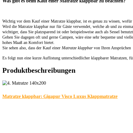
Was gibt es beim Kauf einer Matratze klappbar zu beachten?
Wichtig vor dem Kauf einer Matratze klappbar, ist es genau zu wissen, wofür
Wird die Matratze klappbar nur für Gäste verwendet, welche ab und zu einmal
wichtiger, dass Sie platzsparend ist oder beispielsweise auch als Sessel benut
Gehen Sie dagegen oft und gerne Campen, wäre eine sehr bequeme und vielleic
hohes Maaß an Komfort bietet.
Sie sehen also, dass der Kauf einer
Matratze klappbar
von Ihren Ansprüchen
Es folgt nun eine kurze Auflistung unterschiedlicher klappbarer Matratzen, f
Produktbeschreibungen
Matratze klappbar: Gigapur Visco Luxus Klappmatratze
Die erste Matratze klappbar auf unserer Liste, ist ein Modell aus dem Hause,
Die klappbare Matratze Visco, besteht aus drei gleichmäßigen und viereckig
Der Polyesterbezug ist abnehmbar und kann ohne weitere Schwierigkeiten be