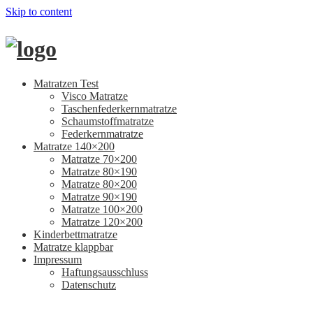
Skip to content
Matratzen Test
Visco Matratze
Taschenfederkernmatratze
Schaumstoffmatratze
Federkernmatratze
Matratze 140×200
Matratze 70×200
Matratze 80×190
Matratze 80×200
Matratze 90×190
Matratze 100×200
Matratze 120×200
Kinderbettmatratze
Matratze klappbar
Impressum
Haftungsausschluss
Datenschutz