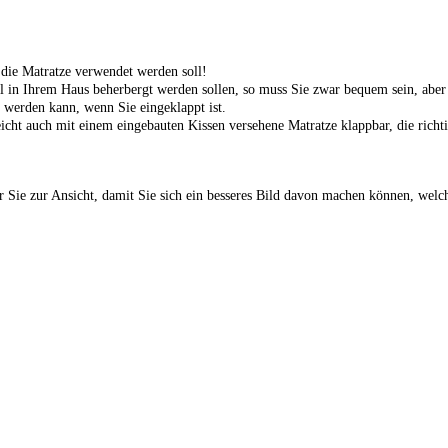
 die Matratze verwendet werden soll!
 in Ihrem Haus beherbergt werden sollen, so muss Sie zwar bequem sein, aber e
zt werden kann, wenn Sie eingeklappt ist.
ht auch mit einem eingebauten Kissen versehene Matratze klappbar, die richtig
ür Sie zur Ansicht, damit Sie sich ein besseres Bild davon machen können, welc
 Gigapur und nennt sich Visco.
en Teilen, welche von einem grauen Microfaser Polyesterbezug umzogen sind.
i 60 Grad in der Waschmaschine, gereinigt werden.